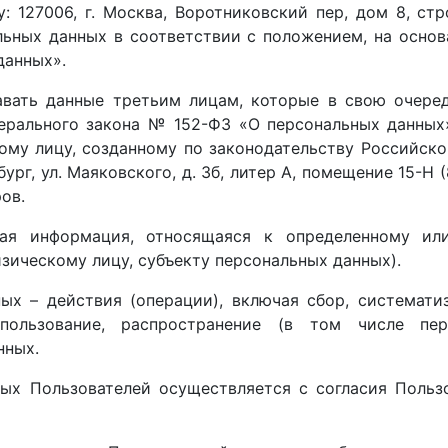
: 127006, г. Москва, Воротниковский пер, дом 8, стро
ьных данных в соответствии с положением, на основ
данных».
авать данные третьим лицам, которые в свою очере
ерального закона № 152-ФЗ «О персональных данных»
ому лицу, созданному по законодательству Российск
бург, ул. Маяковского, д. 3б, литер А, помещение 15-Н 
ов.
ая информация, относящаяся к определенному ил
ическому лицу, субъекту персональных данных).
ых – действия (операции), включая сбор, систематиз
спользование, распространение (в том числе пере
нных.
ых Пользователей осуществляется с согласия Пользо